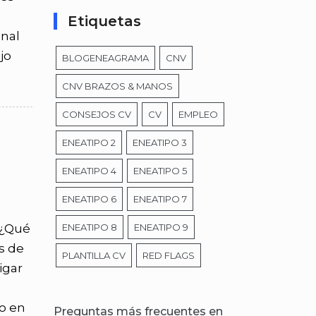
Etiquetas
onal
jo
BLOGENEAGRAMA
CNV
CNV BRAZOS & MANOS
CONSEJOS CV
CV
EMPLEO
ENEATIPO 2
ENEATIPO 3
ENEATIPO 4
ENEATIPO 5
ENEATIPO 6
ENEATIPO 7
 ¿Qué
ENEATIPO 8
ENEATIPO 9
s de
PLANTILLA CV
RED FLAGS
igar
io en
Preguntas más frecuentes en