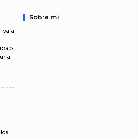
Sobre mí
e
r para
.
abajo
 una
u
 los