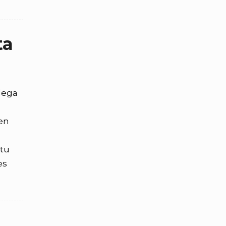
ta
lega
 en
 tu
es