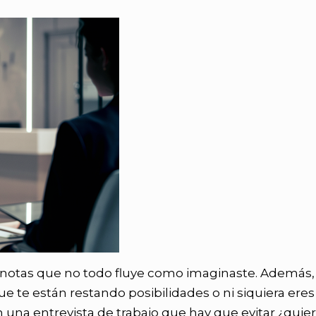
 notas que no todo fluye como imaginaste. Además,
 te están restando posibilidades o ni siquiera eres
en una entrevista de trabajo que hay que evitar ¿quie