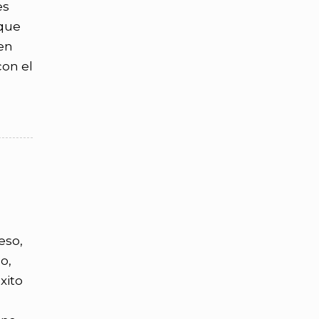
es
 que
 en
con el
eso,
o,
xito