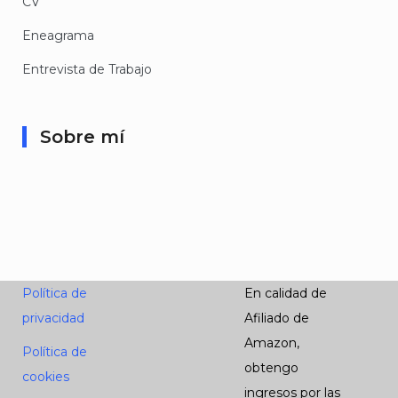
CV
Eneagrama
Entrevista de Trabajo
Sobre mí
Política de
En calidad de
privacidad
Afiliado de
Amazon,
Política de
obtengo
cookies
ingresos por las