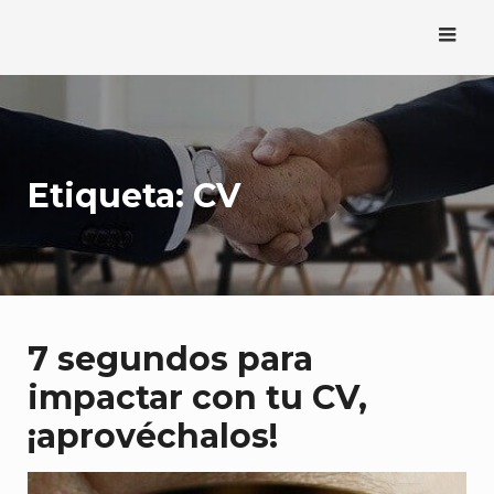
Saltar
al
contenido
Etiqueta:
CV
7 segundos para
impactar con tu CV,
¡aprovéchalos!