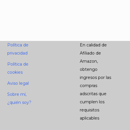
Política de
En calidad de
privacidad
Afiliado de
Amazon,
Política de
obtengo
cookies
ingresos por las
Aviso legal
compras
adscritas que
Sobre mí,
cumplen los
¿quién soy?
requisitos
aplicables